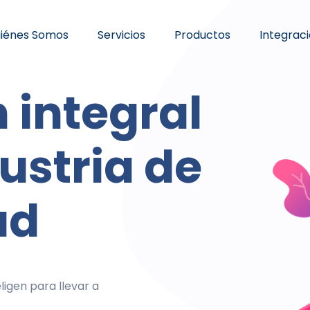
iénes Somos
Servicios
Productos
Integrac
es
 integral
todos sus
tas de
ustria de
s
ión y
ad
ne
ligen para llevar a
ias brindando una
.