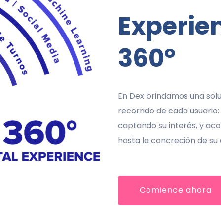
Experien
360º
En Dex brindamos una soluc
recorrido de cada usuario:
captando su interés, y ac
hasta la concreción de s
Comience ahora