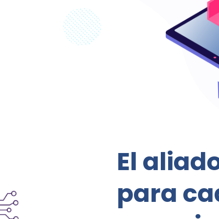
adas herramientas
El aliad
para ca