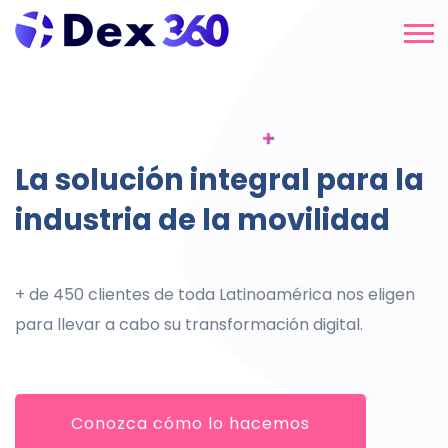
Las mejores herramientas
Alcance a todos sus
La solución integral para la
de comunicación y venta
potenciales clientes
industria de la movilidad
online
Acompañamos a las terminales y concesionarias
+ de 450 clientes de toda Latinoamérica nos eligen
brindando una solución 360 para aumentar sus
Cuente siempre con las últimas y más avanzadas
para llevar a cabo su transformación digital.
ventas online.
herramientas para llegar a su público objetivo.
Conozca cómo lo hacemos
Conozca cómo lo hacemos
Conozca cómo lo hacemos